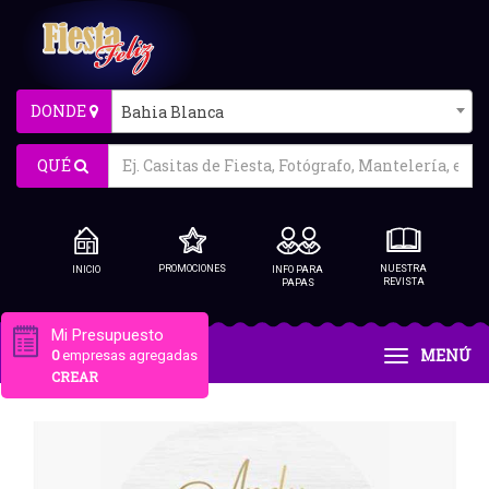
DONDE
Bahia Blanca
QUÉ
PROMOCIONES
NUESTRA
INICIO
INFO PARA
REVISTA
PAPAS
Mi Presupuesto
MENÚ
0
empresas agregadas
CREAR