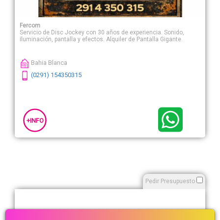
Fercom
Servicio de Disc Jockey con 30 años de experiencia. Sonido,
iluminación, pantalla y efectos. Alquiler de Pantalla Gigante.
Bahia Blanca
(0291) 154350315
+INFO
Pedir Presupuesto