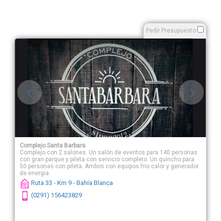
Pedir Presupuesto
Complejo Santa Barbara
Complejo con 2 salones. Un salón de eventos para 140 personas
con gran parque y pileta con servicio completo. Un quincho para
50 personas con pileta. Ambos con equipos frio calor y generador
de energia.
Ruta 33 - Km 9 - Bahía Blanca
(0291) 156423829