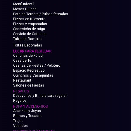
Menú Infantil
Mesas Dulces
Pata de Ternera / Pulpas feteadas
Pizzas en tu evento
Pizzas y empanadas
Sandwichs de miga
Servicio de Catering
Tabla de Fiambres
Tortas Decoradas
LUGAR PARA FESTEJAR
Canchas de Fútbol
Casa de Té
Casitas de Fiestas / Pelotero
Espacio Recreativo
Quinchos y Casaquintas
Restaurant
Salones de Fiestas
REGALOS
Desayunos y Brindis para regalar
Regalos
ROPA Y ACCESORIOS
Alianzas y Joyas
Ramos y Tocados
Trajes
Vestidos