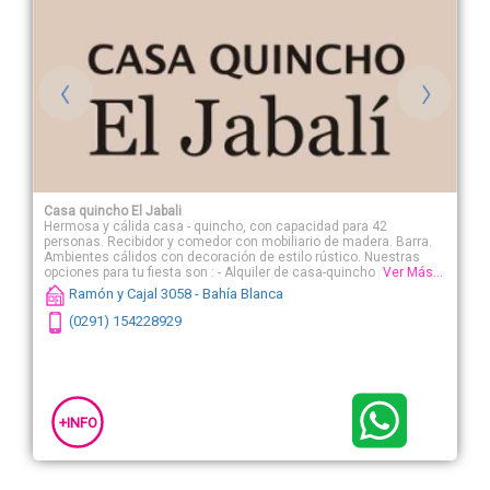
Casa quincho El Jabali
Hermosa y cálida casa - quincho, con capacidad para 42
personas. Recibidor y comedor con mobiliario de madera. Barra.
Ambientes cálidos con decoración de estilo rústico. Nuestras
opciones para tu fiesta son : - Alquiler de casa-quincho por hora.
Ver Más...
Mínimo: 5 horas. Incluye vajilla y limpieza. - Alquiler de casa-
Ramón y Cajal 3058 - Bahía Blanca
quincho con tenedor libre y bebida. Menúes de la casa: Picada
completa con escabeches artesanales (jabalí, ciervo, perdiz y
(0291) 154228929
vizcacha) Chorizo - Morcilla - Pechito de cerdo -Costillar de novillo
Ensalada mixta - Ensalada de zanahoria, choclo y salsa golf
Ensalada de papas con huevo, perejil y mayonesa Bombón
escocés o suizo Agua, soda, cerveza, Coca-Cola, Sprite, Coca-
Cola Light, vino Estancia Mendoza Merlot-Malbec o a elección
abonando la diferencia de precio. Consulte por otras opciones de
+INFO
menú.