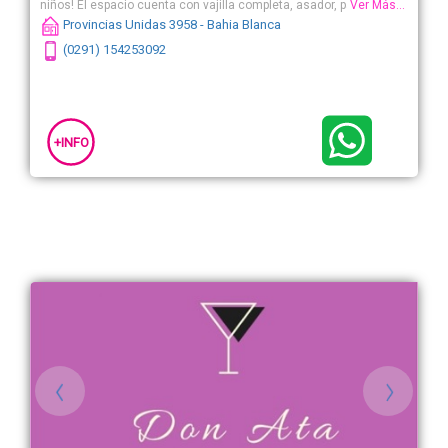
niños! El espacio cuenta con vajilla completa, asador, parrilla
Ver Más...
doble, heladeras y freezer. Además, podés hacer uno de TV,
Provincias Unidas 3958 - Bahia Blanca
parlante y wi-fi.
(0291) 154253092
+INFO