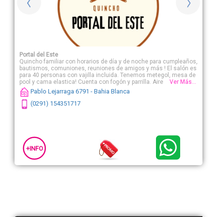
Portal del Este
Quincho familiar con horarios de día y de noche para cumpleaños,
bautismos, comuniones, reuniones de amigos y más ! El salón es
para 40 personas con vajilla incluida. Tenemos metegol, mesa de
pool y cama elastica! Cuenta con fogón y parrilla. Aire
Ver Más...
acondicionado. Amplio patio para poner juegos inflables, Tiene
Pablo Lejarraga 6791 - Bahia Blanca
cocina, heladera y freezer, y en el verano, cuenta con pileta
(0291) 154351717
+INFO