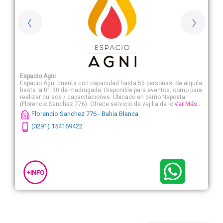
Espacio Agni
Espacio Agni cuenta con capacidad hasta 55 personas. Se alquila
hasta la 01:30 de madrugada. Disponible para eventos, como para
realizar cursos / capacitaciones. Ubicado en barrio Naposta
(Florencio Sanchez 776). Ofrece servicio de vajilla de loza,
Ver Más...
mantelería blanca y cubiertos de acero, en mesas redondas de
Florencio Sanchez 776 - Bahia Blanca
hasta 8 personas. Ambiente climatizado (AA frío/calor y
calefactores). Cuenta con cocina totalmente equipada (cocina
(0291) 154169422
industrial, heladera, freezer, microondas y utensillos de cocina),
además de horno pizzero y fogón. Internet WIFI. Servicio de
armado de mesas y limpieza. Opcionales: living interior, parlante,
uso de patio/jardín. Consultar por servicio de catering
+INFO