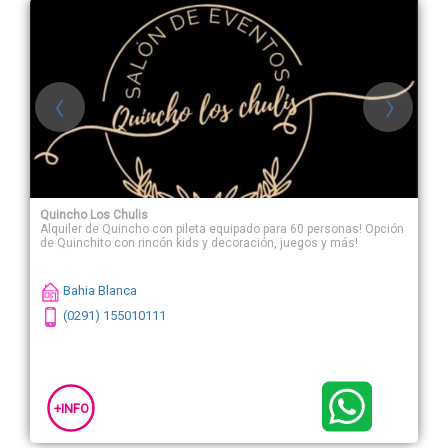
Quincho Los Chulis
Alquiler de Quincho con pileta equipado para 60 personas! Opción
de Quinchito con rincón kids y decoración, juegos y más!
Bahia Blanca
(0291) 155010111
+INFO