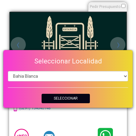
Pedir Presupuesto
Seleccionar Localidad
Estancia Loma del Rodeo
Salón de fiestas para 150 personas, y quincho para 50 personas,
para todo tipo de evento. Servicio integral. Contamos con una
capilla, parque con frondosa arboleda, y canchas.
SELECCIONAR
Camino La Carrindanga Km 8.5 - Bahía Blanca
(0291) 154040148