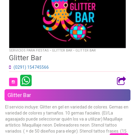
SERVICIOS PARA FIESTAS • GLITTER BAR • GLITTER BAR
Glitter Bar
(0291) 154745566
Glitter Bar
El servicio incluye: Glitter en gel en variedad de colores. Gemas en
variedad de colores y tamaños. 10 gemas faciales. (El/La
agasajado puede seleccionar quién los va a utilizar) Maquillaje
artístico. Maquillaje neon. Delineadores neon. Stencil tattoo
variados. ( + de 50 diseños para elegir). Stencil tattoo frases. (15