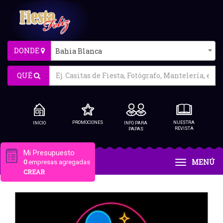
DONDE
Bahia Blanca
QUÉ
PROMOCIONES
NUESTRA
INICIO
INFO PARA
REVISTA
PAPAS
Mi Presupuesto
MENÚ
0
empresas agregadas
CREAR