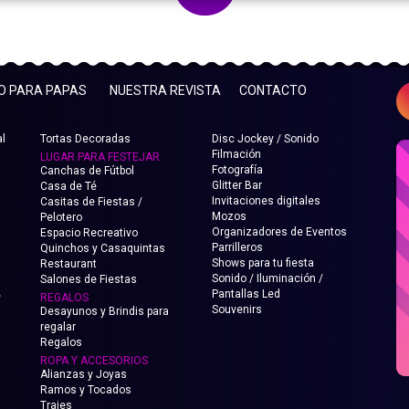
FO PARA PAPAS
NUESTRA REVISTA
CONTACTO
l
Tortas Decoradas
Disc Jockey / Sonido
Filmación
LUGAR PARA FESTEJAR
Fotografía
Canchas de Fútbol
Glitter Bar
Casa de Té
Invitaciones digitales
Casitas de Fiestas /
Mozos
Pelotero
Organizadores de Eventos
Espacio Recreativo
Parrilleros
Quinchos y Casaquintas
Shows para tu fiesta
Restaurant
Sonido / Iluminación /
Salones de Fiestas
Pantallas Led
e
REGALOS
Souvenirs
Desayunos y Brindis para
regalar
Regalos
ROPA Y ACCESORIOS
Alianzas y Joyas
Ramos y Tocados
Trajes