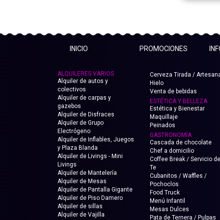
INICIO
PROMOCIONES
IN
ALQUILERES VARIOS
Cerveza Tirada / Artesana
Alquiler de autos y
Hielo
colectivos
Venta de bebidas
Alquiler de carpas y
ESTÉTICA Y BELLEZA
gazebos
Estética y Bienestar
Alquiler de Disfraces
Maquillaje
Alquiler de Grupo
Peinados
Electrógeno
GASTRONOMÍA
Alquiler de Inflables, Juegos
Cascada de chocolate
y Plaza Blanda
Chef a domicilio
Alquiler de Livings - Mini
Coffee Break / Servicio d
Livings
Te
Alquiler de Mantelería
Cubanitos / Waffles /
Alquiler de Mesas
Pochoclos
Alquiler de Pantalla Gigante
Food Truck
Alquiler de Piso Damero
Menú Infantil
Alquiler de sillas
Mesas Dulces
Alquiler de Vajilla
Pata de Ternera / Pulpas