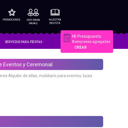
PROMOCIONES
NUESTRA
INFO PARA
REVISTA
PAPAS
Mi Presupuesto
SERVICIOS PARA FIESTAS
0
empresas agregadas
CREAR
de Eventos y Ceremonial
res Alquiler de sillas, mobiliario para eventos, luces