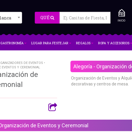
QUÉ
lanca
INICIO
GASTRONOMÍA
LUGAR PARA FESTEJAR
REGALOS
ROPA Y ACCESORIOS
ORGANIZADORES DE EVENTOS •
Alegoría - Organización 
E EVENTOS Y CEREMONIAL
anización de
Organización de Eventos y Alquile
emonial
decorativas y centros de mesa.
Organización de Eventos y Ceremonial