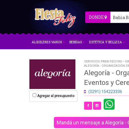
DONDE
Bahia B
ALQUILERES VARIOS
BEBIDAS
ESTÉTICA Y BELLEZA
SERVICIOS PARA FIESTAS • 
ALEGORÍA - ORGANIZACIÓN D
Alegoría - Org
Eventos y Cer
(0291) 154223336
Agregar al presupuesto
Mandá un mensaje a Alegoría - 