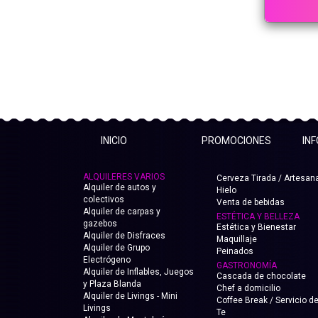
INICIO
PROMOCIONES
IN
ALQUILERES VARIOS
Cerveza Tirada / Artesana
Alquiler de autos y
Hielo
colectivos
Venta de bebidas
Alquiler de carpas y
ESTÉTICA Y BELLEZA
gazebos
Estética y Bienestar
Alquiler de Disfraces
Maquillaje
Alquiler de Grupo
Peinados
Electrógeno
GASTRONOMÍA
Alquiler de Inflables, Juegos
Cascada de chocolate
y Plaza Blanda
Chef a domicilio
Alquiler de Livings - Mini
Coffee Break / Servicio d
Livings
Te