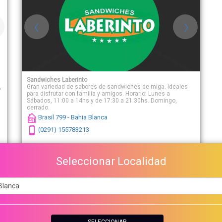
Sandwiches Laberinto
,
Gran variedad de sabores de sandwiches de miga. Ideales
para disfrutar con familia y amigos. Horario: Lunes a
Sábados, 11:00 a 14hs y de 17:30 a 21:30hs. Domingo,
cerrado.
Brasil 799 - Bahia Blanca
(0291) 155783213
Seleccionar Localidad
+INFO
SELECCIONAR