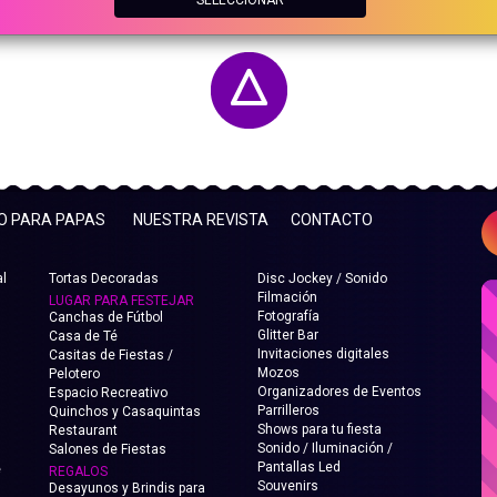
FO PARA PAPAS
NUESTRA REVISTA
CONTACTO
l
Tortas Decoradas
Disc Jockey / Sonido
Filmación
LUGAR PARA FESTEJAR
Fotografía
Canchas de Fútbol
Glitter Bar
Casa de Té
Invitaciones digitales
Casitas de Fiestas /
Mozos
Pelotero
Organizadores de Eventos
Espacio Recreativo
Parrilleros
Quinchos y Casaquintas
Shows para tu fiesta
Restaurant
Sonido / Iluminación /
Salones de Fiestas
Pantallas Led
e
REGALOS
Souvenirs
Desayunos y Brindis para