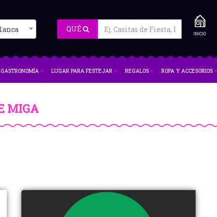
QUÉ
lanca
INICIO
GASTRONOMÍA
LUGAR PARA FESTEJAR
REGALOS
ROPA Y ACCESORIOS
E MIGA