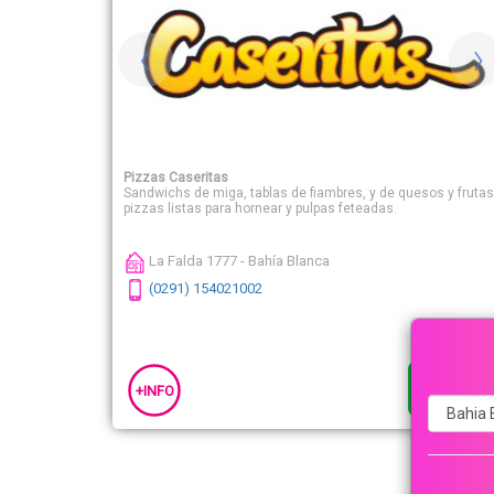
Pizzas Caseritas
Sandwichs de miga, tablas de fiambres, y de quesos y frutas
pizzas listas para hornear y pulpas feteadas.
La Falda 1777 - Bahía Blanca
(0291) 154021002
+INFO