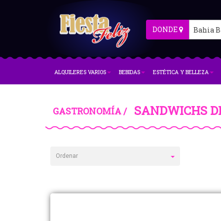
DONDE
Bahia B
ALQUILERES VARIOS
BEBIDAS
ESTÉTICA Y BELLEZA
SANDWICHS D
GASTRONOMÍA /
Ordenar