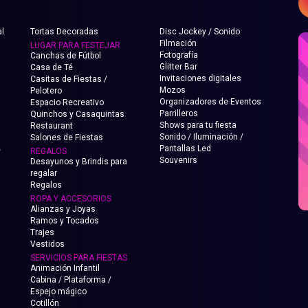
l
Tortas Decoradas
Disc Jockey / Sonido
Filmación
LUGAR PARA FESTEJAR
Fotografía
Canchas de Fútbol
Glitter Bar
Casa de Té
Invitaciones digitales
Casitas de Fiestas /
Mozos
Pelotero
Organizadores de Eventos
Espacio Recreativo
Parrilleros
Quinchos y Casaquintas
Shows para tu fiesta
Restaurant
Sonido / Iluminación /
Salones de Fiestas
Pantallas Led
e
REGALOS
Souvenirs
Desayunos y Brindis para
regalar
Regalos
ROPA Y ACCESORIOS
Alianzas y Joyas
Ramos y Tocados
Trajes
Vestidos
SERVICIOS PARA FIESTAS
Animación Infantil
Cabina / Plataforma /
Espejo mágico
Cotillón