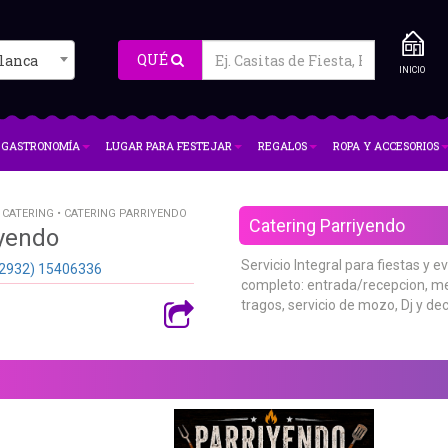
QUÉ
lanca
INICIO
GASTRONOMÍA
LUGAR PARA FESTEJAR
REGALOS
ROPA Y ACCESORIOS
 CATERING • CATERING PARRIYENDO
Catering Parriyendo
iyendo
Servicio Integral para fiestas y 
2932) 15406336
completo: entrada/recepcion, men
tragos, servicio de mozo, Dj y dec