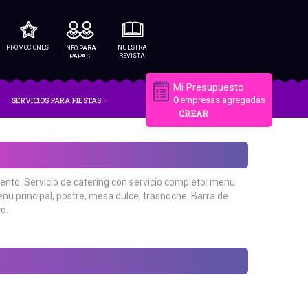
PROMOCIONES
NUESTRA
INFO PARA
REVISTA
PAPAS
Mi Presupuesto
SERVICIOS PARA FIESTAS
0
empresas agregadas
CREAR
evento. Servicio de catering con servicio completo: menu
u principal, postre, mesa dulce, trasnoche. Barra de
o.