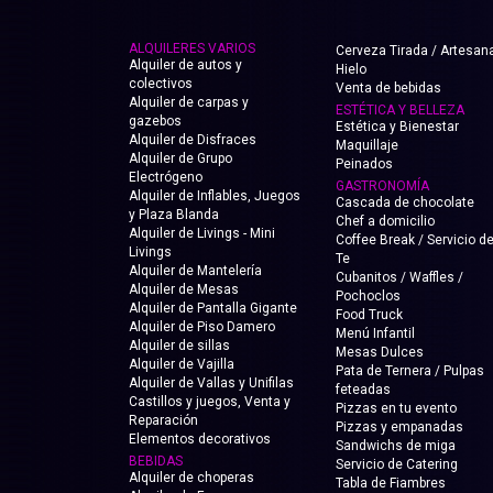
ALQUILERES VARIOS
Cerveza Tirada / Artesana
Alquiler de autos y
Hielo
colectivos
Venta de bebidas
Alquiler de carpas y
ESTÉTICA Y BELLEZA
gazebos
Estética y Bienestar
Alquiler de Disfraces
Maquillaje
Alquiler de Grupo
Peinados
Electrógeno
GASTRONOMÍA
Alquiler de Inflables, Juegos
Cascada de chocolate
y Plaza Blanda
Chef a domicilio
Alquiler de Livings - Mini
Coffee Break / Servicio d
Livings
Te
Alquiler de Mantelería
Cubanitos / Waffles /
Alquiler de Mesas
Pochoclos
Alquiler de Pantalla Gigante
Food Truck
Alquiler de Piso Damero
Menú Infantil
Alquiler de sillas
Mesas Dulces
Alquiler de Vajilla
Pata de Ternera / Pulpas
Alquiler de Vallas y Unifilas
feteadas
Castillos y juegos, Venta y
Pizzas en tu evento
Reparación
Pizzas y empanadas
Elementos decorativos
Sandwichs de miga
BEBIDAS
Servicio de Catering
Alquiler de choperas
Tabla de Fiambres