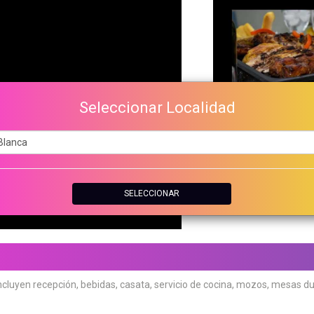
Seleccionar Localidad
SELECCIONAR
en recepción, bebidas, casata, servicio de cocina, mozos, mesas dul