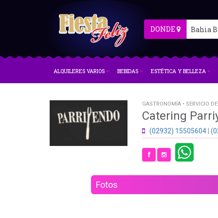
DONDE
Bahia B
ALQUILERES VARIOS
BEBIDAS
ESTÉTICA Y BELLEZA
GASTRONOMÍA • SERVICIO DE
Catering Parr
(02932) 15505604
|
(0
Fotos