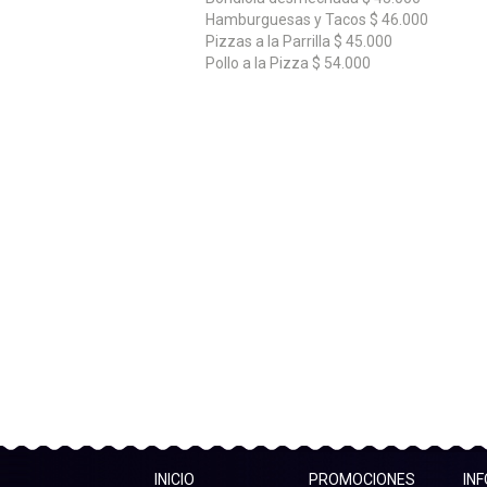
Hamburguesas y Tacos $ 46.000
Pizzas a la Parrilla $ 45.000
Pollo a la Pizza $ 54.000
INICIO
PROMOCIONES
IN